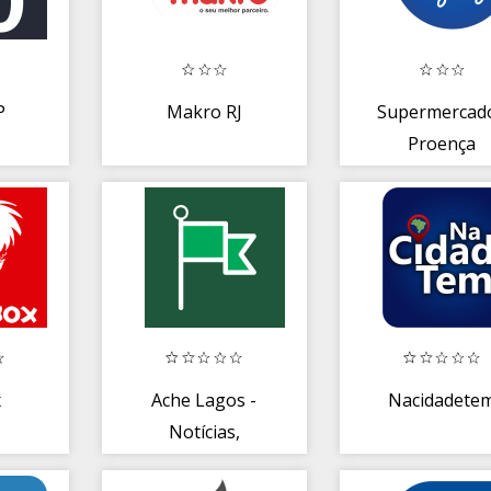
P
Makro RJ
Supermercad
Proença
x
Ache Lagos -
Nacidadete
Notícias,
utilidades e