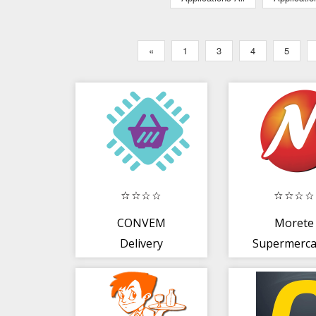
«
1
3
4
5
CONVEM
Morete
Delivery
Supermerc