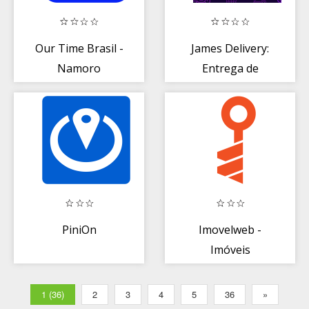
Our Time Brasil -
James Delivery:
Namoro
Entrega de
Comida,
Mercado e mais
PiniOn
Imovelweb -
Imóveis
1 (36)
2
3
4
5
36
»