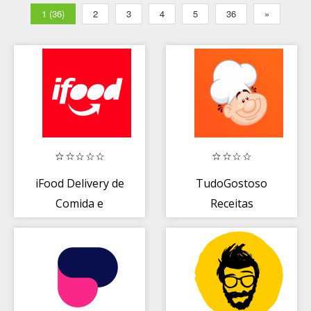
1 (36)
2
3
4
5
36
»
iFood Delivery de
TudoGostoso
Comida e
Receitas
Mercado