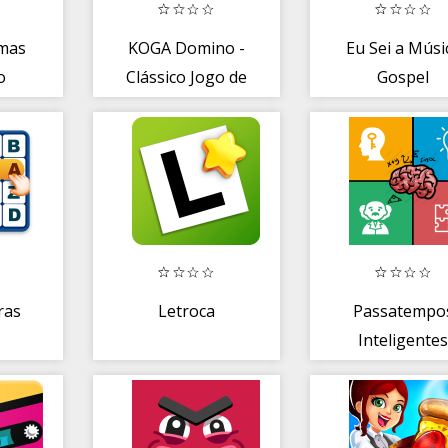
mas
KOGA Domino -
Eu Sei a Músi
o
Clássico Jogo de
Gospel
Dominó Grátis
ras
Letroca
Passatempo
Inteligente