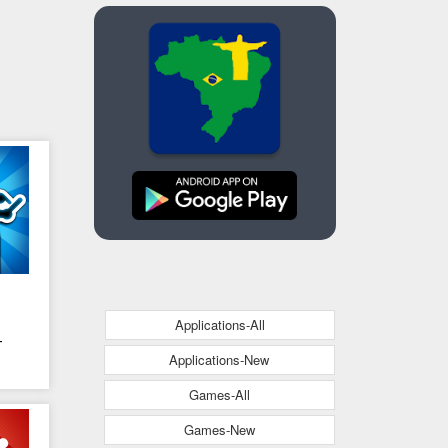
Applications-All
-
Applications-New
Games-All
io
o
Games-New