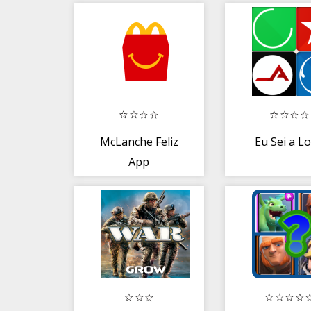
McLanche Feliz
Eu Sei a L
App