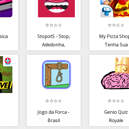
sica
StopotS - Stop,
My Pizza Shop
Adedonha,
Tenha Sua
Adedanha
Pizzaria Italia
e
Jogo da Forca -
Genio Quiz
Brasil
Royale