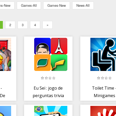
ons-New
Games-All
Games-New
News-All
2
3
4
»
 -
Eu Sei : jogo de
Toilet Time 
 De
perguntas trivia
Minigames
a De
quiz
Contra o Téd
s
no Banheir