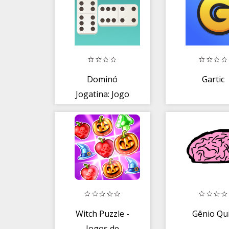
Dominó
Gartic
Jogatina: Jogo
Clássico Online e
Gratuito
Witch Puzzle -
Gênio Qu
Jogos de