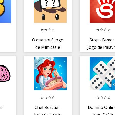
O que sou? Jogo
Stop - Famo
de Mímicas e
Jogo de Palav
Charadas com
Família
iz
Chef Rescue -
Dominó Onlin
Jogo Culinário
Jogo Grátis