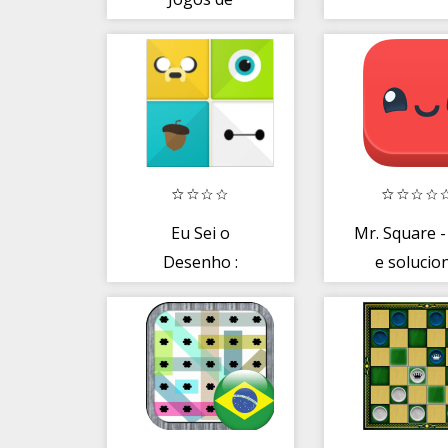
Combinar 3
Eu Sei o
Mr. Square -
Desenho :
e solucio
Adivinhe qual é o
puzzles!
desenho