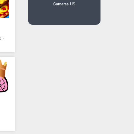
Cameras US
 -
na!