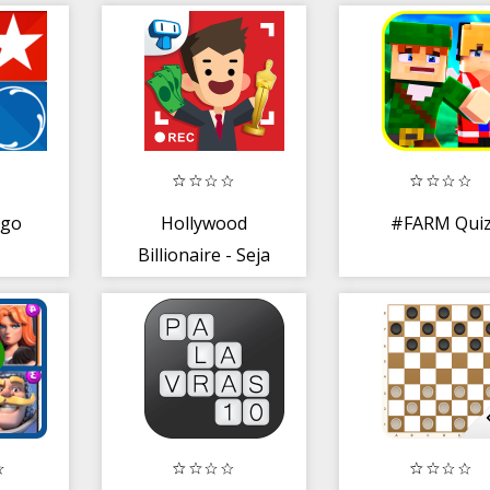
ogo
Hollywood
#FARM Qui
Billionaire - Seja
um Astro de
Cinema!