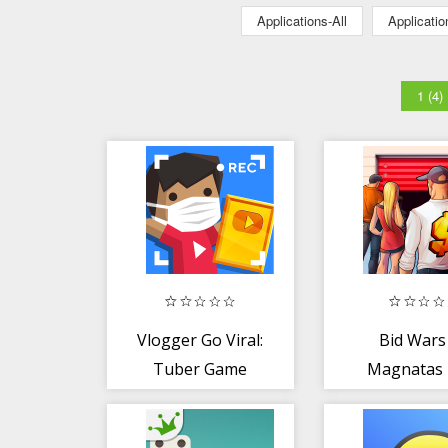
Applications-All
Applicati
1 (4)
Vlogger Go Viral:
Bid Wars
Tuber Game
Magnatas
Leilão E Loj
Penhore