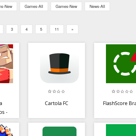
ons-New
Games-All
Games-New
News-All
3
4
5
11
»
a
Cartola FC
FlashScore Bra
os -
 que