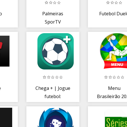
o
Palmeiras
Futebol Duel
SporTV
e
Chega + | Jogue
Menu
futebol:
Brasileirão 2
organize, placar,
ABCD
quadra