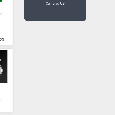
Cameras US
020
l