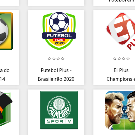
Tempo Rea
pa do
Futebol Plus -
EI Plus:
14
Brasileirão 2020
Champions 
Série A e B
Brasileirão 2
ao vivo