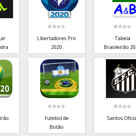
gar
Libertadores Pro
Tabela
adra
2020
Brasileirão 2
erall
irão
Futebol de
Santos Oficia
Botão