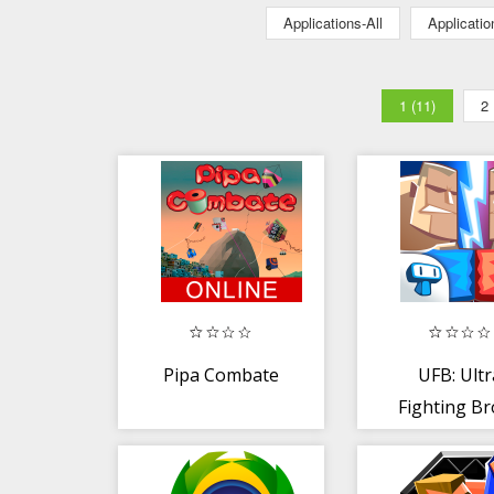
Applications-All
Applicati
1 (11)
2
Pipa Combate
UFB: Ultr
Fighting Br
Muito Mais
MMA