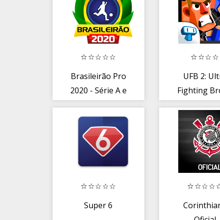
Brasileirão Pro
UFB 2: Ult
2020 - Série A e
Fighting Br
B ao Vivo
Conquiste
Cinturã
Super 6
Corinthia
Oficial