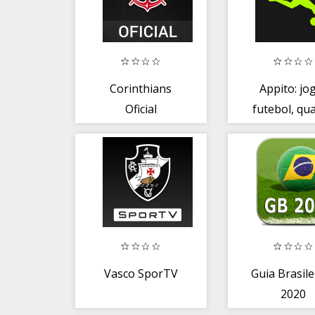
Corinthians
Appito: jo
Oficial
futebol, qu
society e ov
Vasco SporTV
Guia Brasile
2020