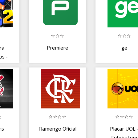
ra
Premiere
ge
os -
 o
o
ns
Flamengo Oficial
Placar UOL 
Futebol em