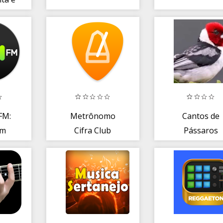
FM:
Metrônomo
Cantos de
om
Cifra Club
Pássaros
em
Brasileiros
da