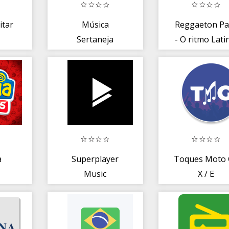
itar
Música
Reggaeton Pa
Sertaneja
- O ritmo Lati
a
Superplayer
Toques Moto 
Music
X / E