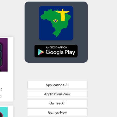
Applications-All
:
Applications-New
e
Games-All
Games-New