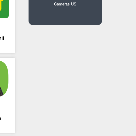
Cameras US
il
a