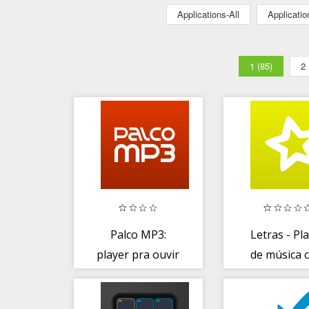
Applications-All
Applicati
1 (85)
2
Palco MP3:
Letras - Pl
player pra ouvir
de música 
e baixar música
letras e
grátis
traduçõe