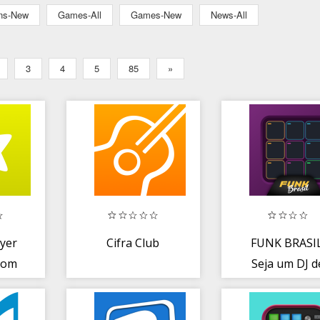
ons-New
Games-All
Games-New
News-All
3
4
5
85
»
ayer
Cifra Club
FUNK BRASIL
com
Seja um DJ d
Drum Pads
s