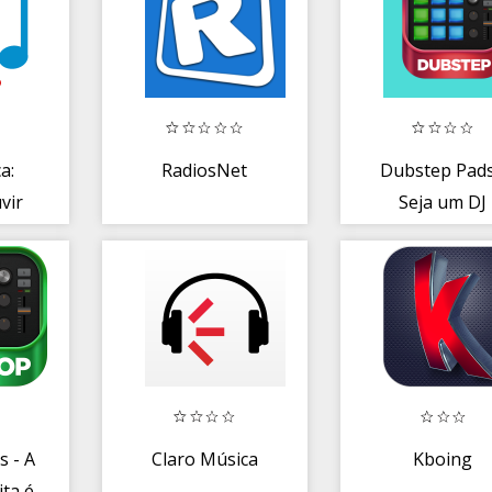
a:
RadiosNet
Dubstep Pads
vir
Seja um DJ
ica
s - A
Claro Música
Kboing
ita é