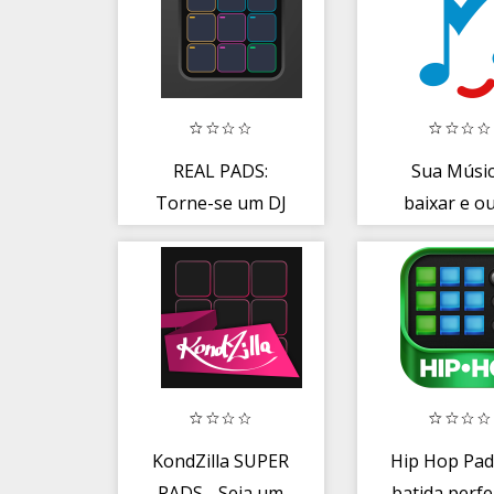
REAL PADS:
Sua Músic
Torne-se um DJ
baixar e ou
de drum pads
online mús
GRÁTIS
KondZilla SUPER
Hip Hop Pad
PADS - Seja um
batida perfe