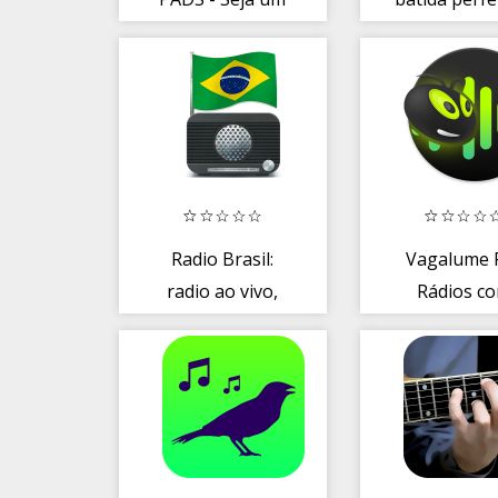
DJ do Funk!
a sua!
Radio Brasil:
Vagalume 
radio ao vivo,
Rádios c
radio online
música s
propagan