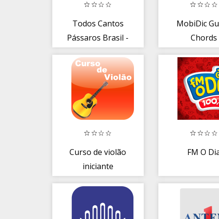
Todos Cantos
MobiDic Gu
Pássaros Brasil -
Chords
Canto de
Pássaros
Curso de violão
FM O Di
iniciante