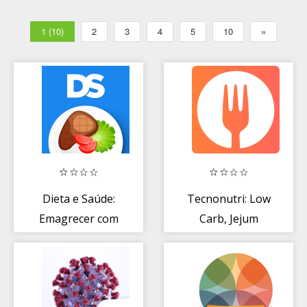
1 (10)
2
3
4
5
10
»
Dieta e Saúde:
Tecnonutri: Low
Emagrecer com
Carb, Jejum
Reeducação
Intermitente e
Alimentar
Nutri