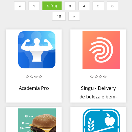
«
1
2 (10)
3
4
5
6
10
»
Academia Pro
Singu - Delivery
de beleza e bem-
estar