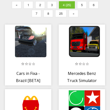
«
1
2
3
4 (25)
5
6
7
8
25
»
Cars in Fixa -
Mercedes Benz
Brazil [BETA]
Truck Simulator