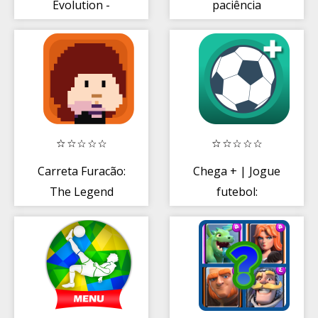
Evolution -
paciência
Macacos
Mutantes Me
Mordam!
Carreta Furacão:
Chega + | Jogue
The Legend
futebol:
organize, placar,
quadra