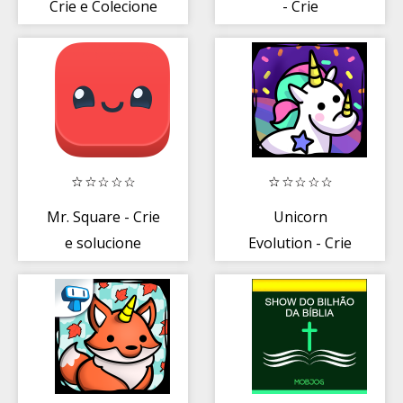
Crie e Colecione
- Crie
Gatinhos Lindos
Tartarugas
Mutantes
Mr. Square - Crie
Unicorn
e solucione
Evolution - Crie
puzzles!
Unicórnios
Mágicos!