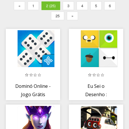
«
1
2 (25)
3
4
5
6
25
»
Dominó Online -
Eu Sei o
Jogo Grátis
Desenho :
Adivinhe qual é o
desenho