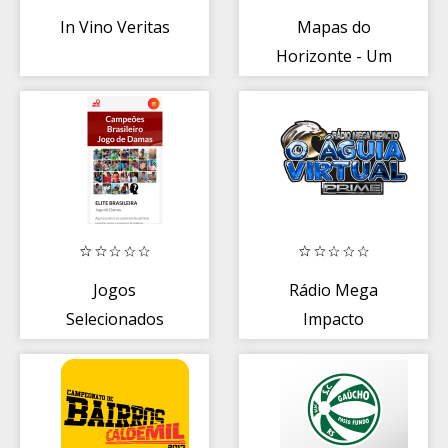
In Vino Veritas
Mapas do
Horizonte - Um
jogo para
conhecer BH
Jogos
Rádio Mega
Selecionados
Impacto
Campeões
Brasileiro de
Damas