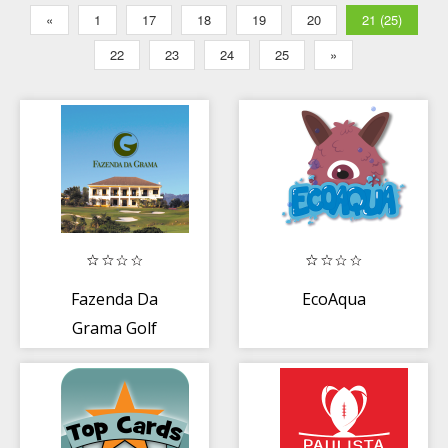
«
1
17
18
19
20
21 (25)
22
23
24
25
»
Fazenda Da
EcoAqua
Grama Golf