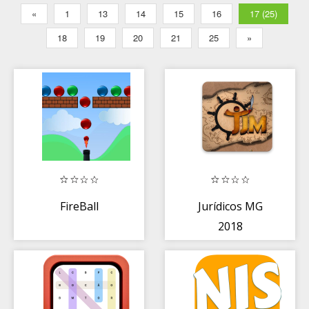
«
1
13
14
15
16
17 (25)
18
19
20
21
25
»
FireBall
Jurídicos MG
2018