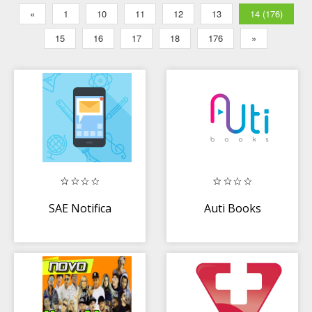
«
1
10
11
12
13
14 (176)
15
16
17
18
176
»
SAE Notifica
Auti Books