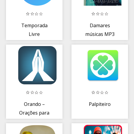
Temporada
Damares
Livre
músicas MP3
músi Download
grátis Sem
dados
Orando –
Palpiteiro
Orações para
ouvir