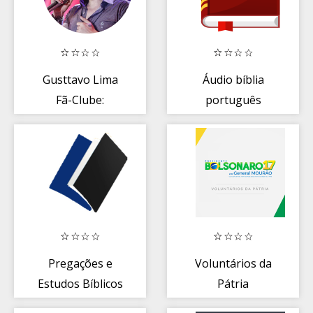
Gusttavo Lima
Áudio bíblia
Fã-Clube:
português
músicas, vídeos,
offline. Bíblia
agenda...
sagrada
Pregações e
Voluntários da
Estudos Bíblicos
Pátria
- Enfoque Bíblico