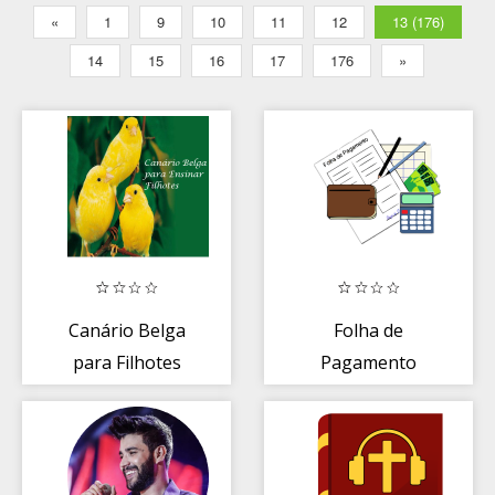
«
1
9
10
11
12
13 (176)
14
15
16
17
176
»
Canário Belga
Folha de
para Filhotes
Pagamento