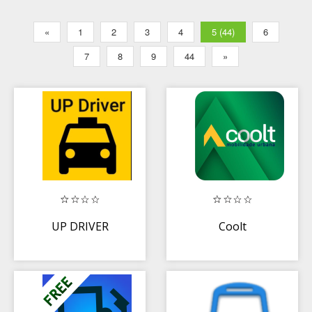
«
1
2
3
4
5 (44)
6
7
8
9
44
»
UP DRIVER
Coolt