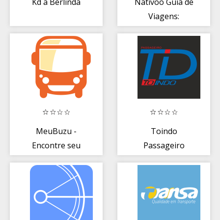
Kd a Berlinda
Nativoo Guia de
Viagens:
Turismo e
Roteiros
MeuBuzu -
Toindo
Encontre seu
Passageiro
Ônibus em
Salvador