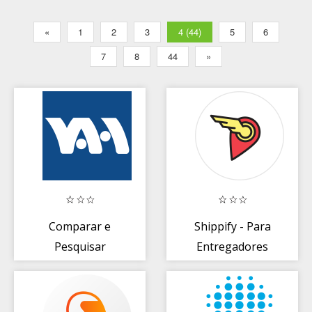
«
1
2
3
4 (44)
5
6
7
8
44
»
Comparar e
Shippify - Para
Pesquisar
Entregadores
Preços, Cupons
Desconto: VAH