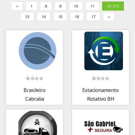
«
1
8
9
10
11
12 (17)
13
14
15
16
17
»
Brasileiro
Estacionamento
Cabralia
Rotativo BH