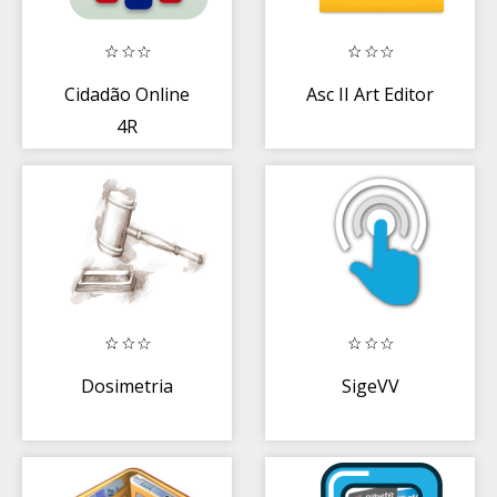
Cidadão Online
Asc II Art Editor
4R
Dosimetria
SigeVV