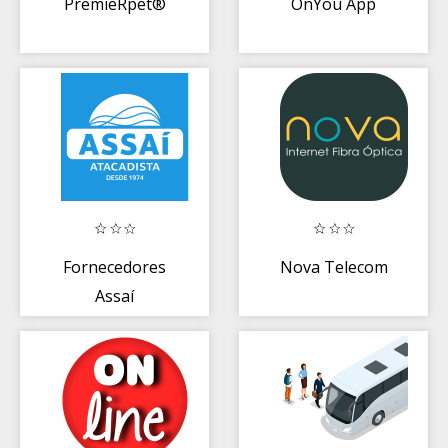
PremieRpet®
OnYou App
Fornecedores
Nova Telecom
Assaí