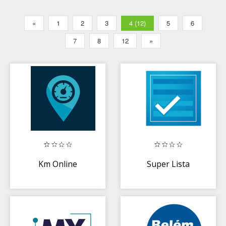
«
1
2
3
4 (12)
5
6
7
8
12
»
Km Online
Super Lista