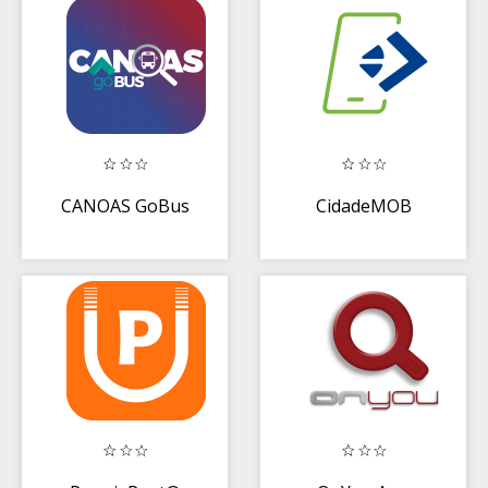
CANOAS GoBus
CidadeMOB