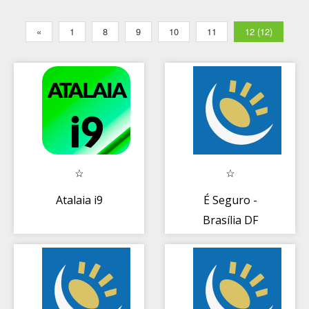
«
1
8
9
10
11
12 (12)
Atalaia i9
É Seguro -
Brasília DF