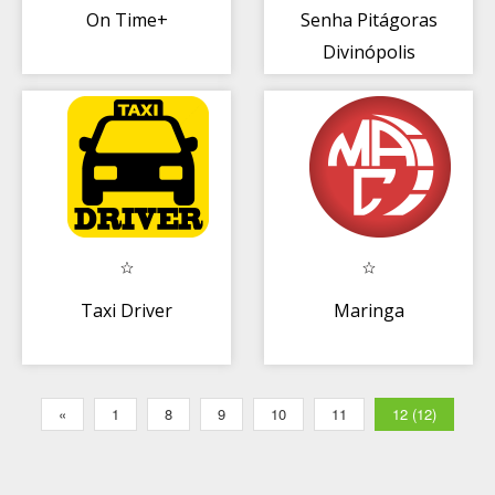
On Time+
Senha Pitágoras
Divinópolis
Taxi Driver
Maringa
«
1
8
9
10
11
12 (12)