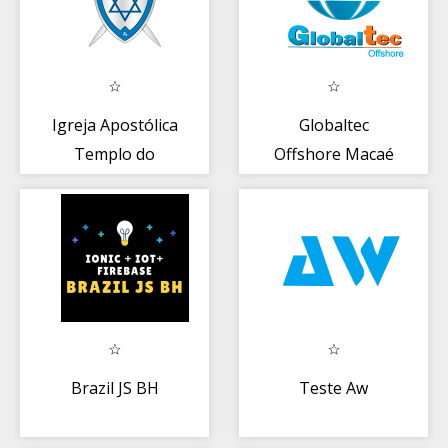
Igreja Apostólica
Globaltec
Templo do
Offshore Macaé
Espirito Santo
Brazil JS BH
Teste Aw