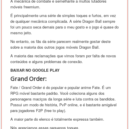
A mecânica de combate é semelhante a muitos lutadores
móveis freemium.
É principalmente uma série de simples toques e furtos, em vez
de qualquer mecânica complicada. A série Dragon Ball sempre
foi um pouco seca demais para o meu gosto e o jogo é quase do
mesmo jeito.
No entanto, os fãs da série parecem realmente gostar deste
sobre a maioria dos outros jogos móveis Dragon Ball.
A maioria das reclamações que vimos foram por falta de novos
conteúdos e alguns problemas de conexão.
BAIXAR NO GOOGLE PLAY
Grand Order:
Fate / Grand Order é do popular e popular anime Fate. É um
RPG móvel bastante padrão. Você coleciona alguns dos
personagens maciços da longa série e luta contra os bandidos.
Possui um modo de história, PvP online, e é bastante amigável
para jogadores F2P (free to play).
A maior parte do elenco é totalmente expressa também.
Nós apreciamos esses pequenos toques.