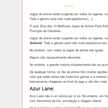
«««««
Jogos de anime estão surgindo em todos os lugares, co
Todo o gênero está indo multi-plataforma […]
O post Dica dos 10 Melhores Jogos de Anime Para Andr
Promção de Celulares.
Jogos de anime estão surgindo em todos os lugares, co
Android
. Todo o gênero está indo multi-plataforma nos 
No entanto, nem todos os jogos de anime são iguais.
Alguns são razoavelmente decentes.
No entanto, a grande maioria simplesmente não se acu
De qualquer forma, os fãs de anime têm muitas opções.
note que todos estes são freemium games e a maioria 
basicamente chegaram ao final do jogo e não têm mais 
Azur Lane:
Azur Lane não é um anime por si só. No entanto, um 
com elementos de tiro, simulação e rolagem lateral.
Você coleciona garotas antropomórficas que agem como