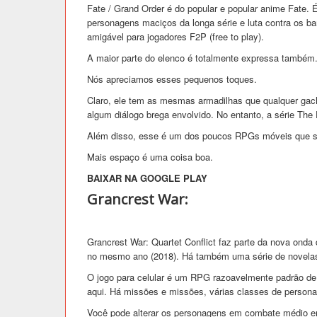
Fate / Grand Order é do popular e popular anime Fate.
personagens maciços da longa série e luta contra os ba
amigável para jogadores F2P (free to play).
A maior parte do elenco é totalmente expressa também
Nós apreciamos esses pequenos toques.
Claro, ele tem as mesmas armadilhas que qualquer ga
algum diálogo brega envolvido. No entanto, a série Th
Além disso, esse é um dos poucos RPGs móveis que s
Mais espaço é uma coisa boa.
BAIXAR NA GOOGLE PLAY
Grancrest War:
Grancrest War: Quartet Conflict faz parte da nova onda
no mesmo ano (2018). Há também uma série de novela
O jogo para celular é um RPG razoavelmente padrão de
aqui. Há missões e missões, várias classes de person
Você pode alterar os personagens em combate médio em