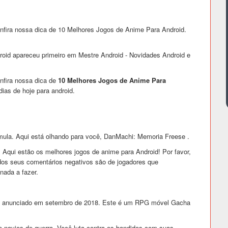
nfira nossa dica de 10 Melhores Jogos de Anime Para Android.
oid apareceu primeiro em Mestre Android - Novidades Android e
nfira nossa dica de
10 Melhores Jogos de Anime Para
dias de hoje para android.
mula. Aqui está olhando para você, DanMachi: Memoria Freese .
 Aqui estão os melhores jogos de anime para Android! Por favor,
dos seus comentários negativos são de jogadores que
nada a fazer.
foi anunciado em setembro de 2018. Este é um RPG móvel Gacha
 navios de guerra. Você luta contra os bandidos com suas