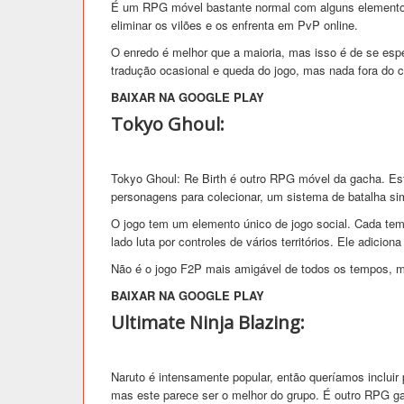
É um RPG móvel bastante normal com alguns elementos
eliminar os vilões e os enfrenta em PvP online.
O enredo é melhor que a maioria, mas isso é de se esp
tradução ocasional e queda do jogo, mas nada fora do c
BAIXAR NA GOOGLE PLAY
Tokyo Ghoul:
Tokyo Ghoul: Re Birth é outro RPG móvel da gacha. Este
personagens para colecionar, um sistema de batalha si
O jogo tem um elemento único de jogo social. Cada te
lado luta por controles de vários territórios. Ele adic
Não é o jogo F2P mais amigável de todos os tempos, ma
BAIXAR NA GOOGLE PLAY
Ultimate Ninja Blazing:
Naruto é intensamente popular, então queríamos incluir 
mas este parece ser o melhor do grupo. É outro RPG 