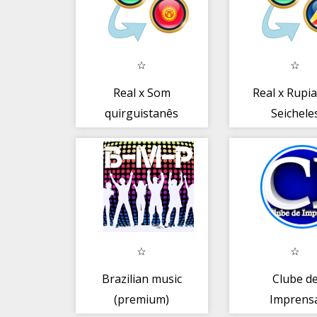
Real x Som
Real x Rupia
quirguistanês
Seichele
Brazilian music
Clube d
(premium)
Imprens