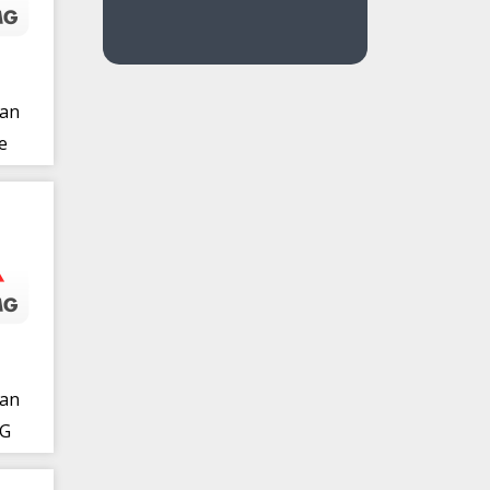
ran
e
ran
MG