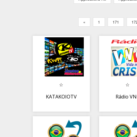
«
1
171
17
KATAKOIOTV
Rádio V