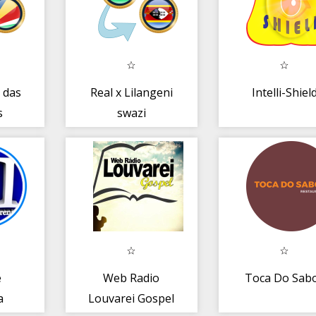
 das
Real x Lilangeni
Intelli-Shiel
s
swazi
e
Web Radio
Toca Do Sab
a
Louvarei Gospel