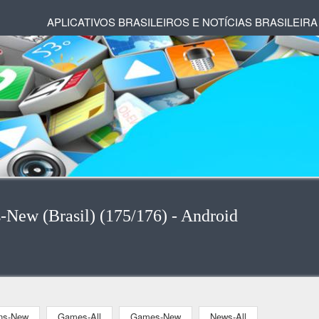
APLICATIVOS BRASILEIROS E NOTÍCIAS BRASILEIRA
s-New (Brasil) (175/176) - Android
ons-New
Games-All
Games-New
News-All