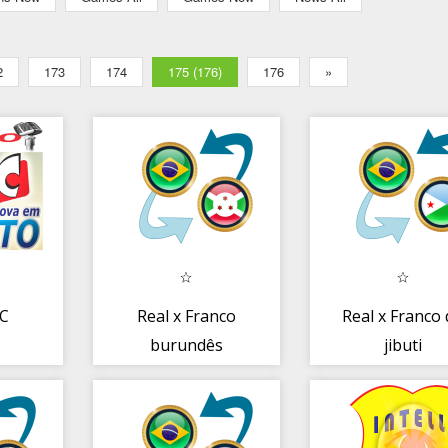
2
173
174
175 (176)
176
»
NC
Real x Franco
Real x Franco
burundês
jibuti