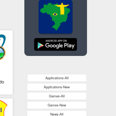
Applications-All
 do
Applications-New
Games-All
Games-New
News-All