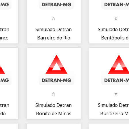
tran
Simulado Detran
Simulado Det
anco
Barreiro do Rio
Bentópolis d
Verde MG
Minas MG
tran
Simulado Detran
Simulado Det
 do
Bonito de Minas
Buritizeiro 
G
MG