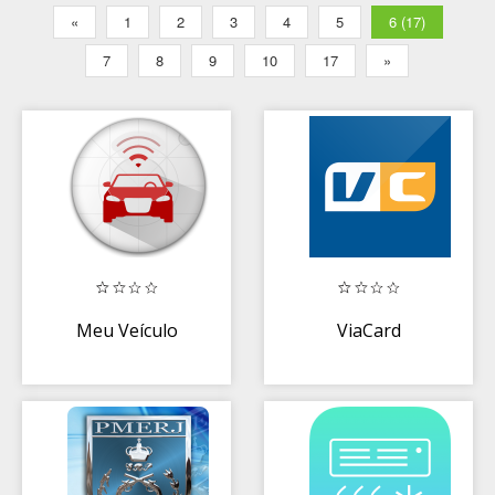
«
1
2
3
4
5
6 (17)
7
8
9
10
17
»
Meu Veículo
ViaCard