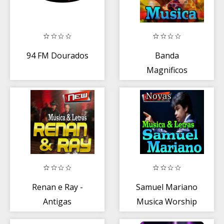
94 FM Dourados
Banda
Magnificos
Musica Forró
Eletrônico
Renan e Ray -
Samuel Mariano
Antigas
Musica Worship
Melhores
Brasil 2019