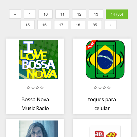
«
1
10
11
12
13
14 (85)
15
16
17
18
85
»
Bossa Nova
toques para
Music Radio
celular
brasileiro-
toques brasil