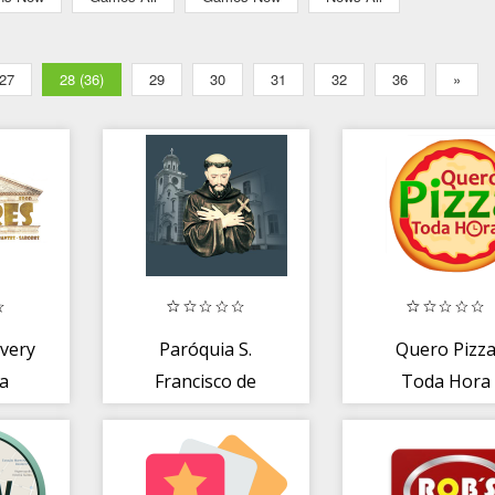
27
28 (36)
29
30
31
32
36
»
ivery
Paróquia S.
Quero Pizz
a
Francisco de
Toda Hora
Assis