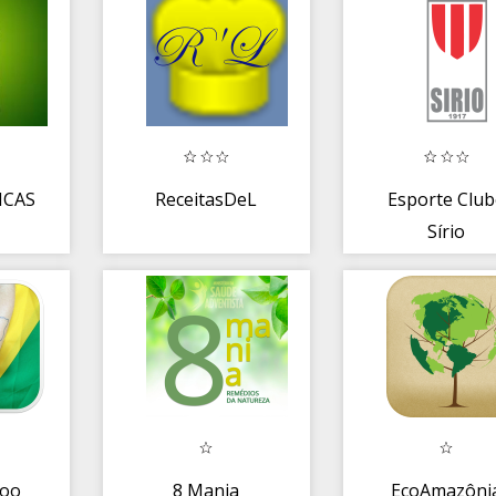
ICAS
ReceitasDeL
Esporte Club
Sírio
too
8 Mania
EcoAmazôni