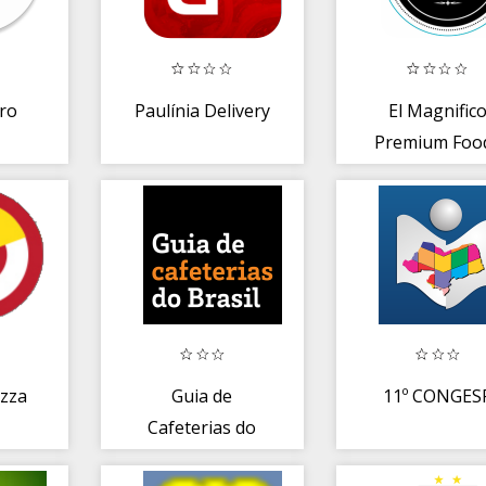
tro
Paulínia Delivery
El Magnific
Premium Foo
izza
Guia de
11º CONGES
Cafeterias do
Brasil