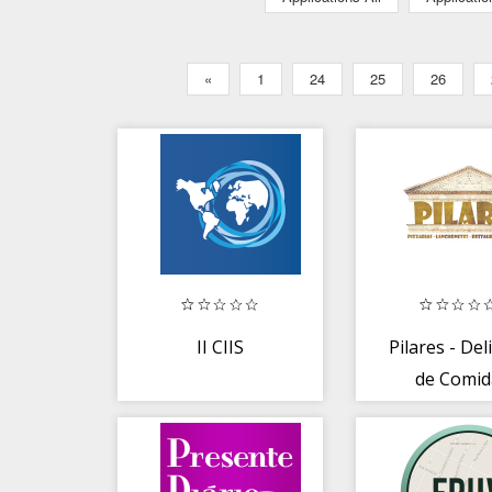
«
1
24
25
26
II CIIS
Pilares - Del
de Comid