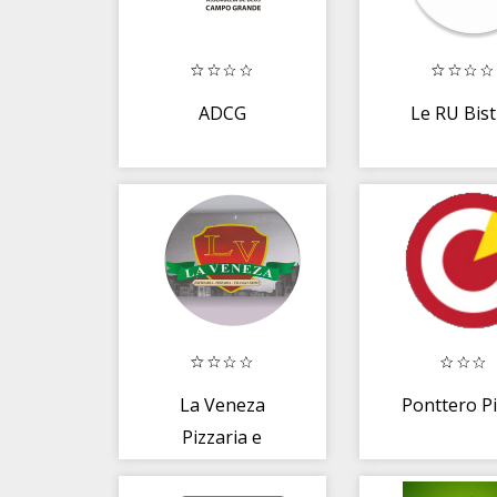
ADCG
Le RU Bis
La Veneza
Ponttero P
Pizzaria e
Esfiharia