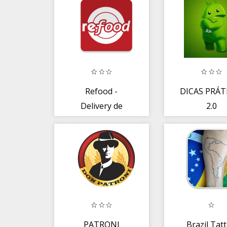
Refood -
DICAS PRÁT
Delivery de
2.0
Comida
PATRONI
Brazil Tat