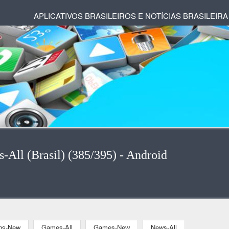
APLICATIVOS BRASILEIROS E NOTÍCIAS BRASILEIRA
s-All (Brasil) (385/395) - Android
ons-New
Games-All
Games-New
News-All