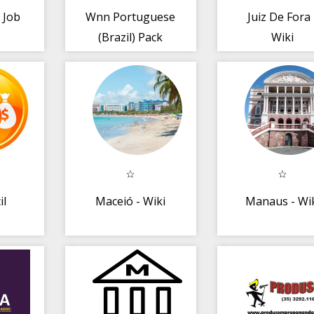
- Job
Wnn Portuguese
Juiz De Fora 
(Brazil) Pack
Wiki
il
Maceió - Wiki
Manaus - Wi