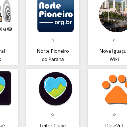
Montes Claros
ral
Norte Pioneiro
Nova Iguaçu 
o
do Paraná
Wiki
aé
Leitor Clube
DoseVet