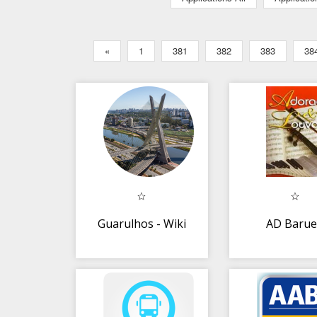
«
1
381
382
383
38
Guarulhos - Wiki
AD Barue