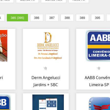
4
385 (395)
386
387
388
389
395
ri
Derm Angelucci
AABB Convên
Jardins + SBC
Limeira-SP
app