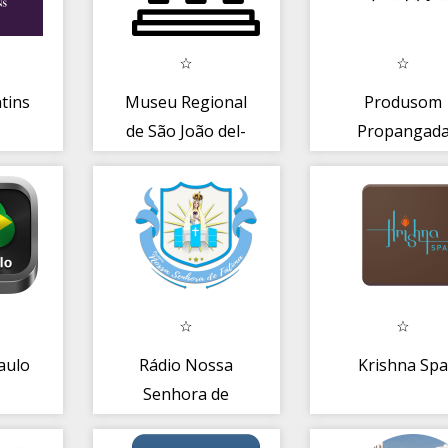
tins
Museu Regional
Produsom
de São João del-
Propangad
Rei
aulo
Rádio Nossa
Krishna Sp
Senhora de
Fátima de