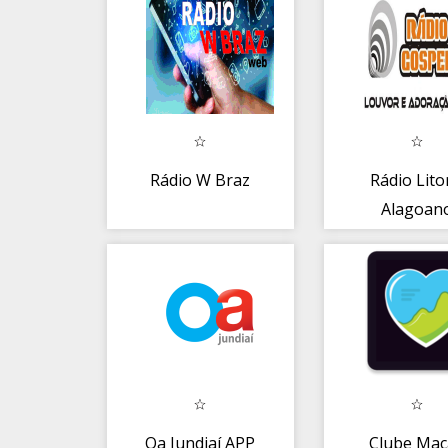
Rádio W Braz
Rádio Lito
Alagoan
Oa Jundiaí APP
Clube Mac