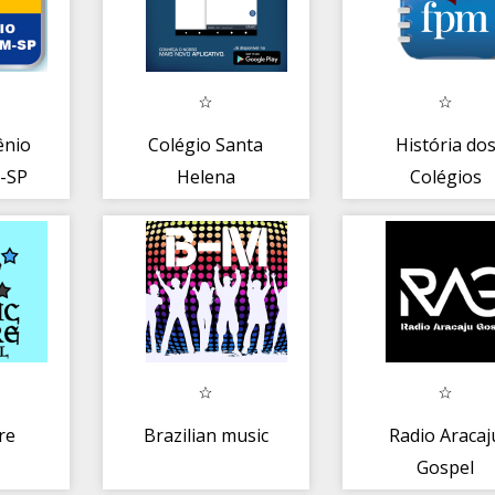
ênio
Colégio Santa
História do
-SP
Helena
Colégios
Militares do
Estado de Goi
re
Brazilian music
Radio Aracaj
Gospel