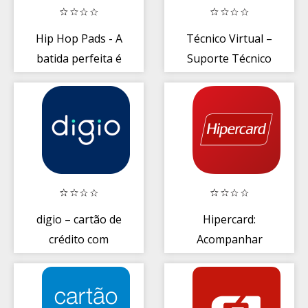
Hip Hop Pads - A
Técnico Virtual –
batida perfeita é
Suporte Técnico
a sua!
da Oi
digio – cartão de
Hipercard:
crédito com
Acompanhar
conta digital e
gastos do cartão
Pix
de crédito