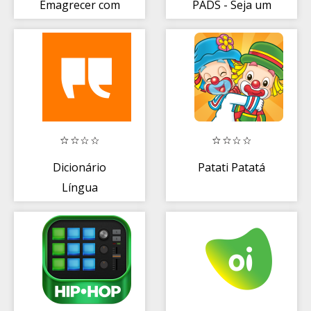
Emagrecer com
PADS - Seja um
Reeducação
DJ do Funk!
Alimentar
Dicionário
Patati Patatá
Língua
Portuguesa