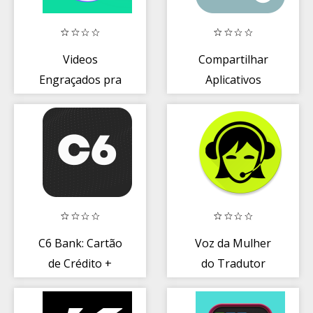
Videos
Compartilhar
Engraçados pra
Aplicativos
WhatsApp
C6 Bank: Cartão
Voz da Mulher
de Crédito +
do Tradutor
Conta PF e MEI
OFICIAL
grátis