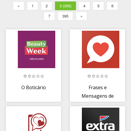
«
1
2
3 (395)
4
5
6
7
395
»
O Boticário
Frases e
Mensagens de
Amor