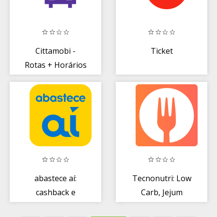
Cittamobi -
Ticket
Rotas + Horários
de ônibus
abastece aí:
Tecnonutri: Low
cashback e
Carb, Jejum
descontos pra
Intermitente e