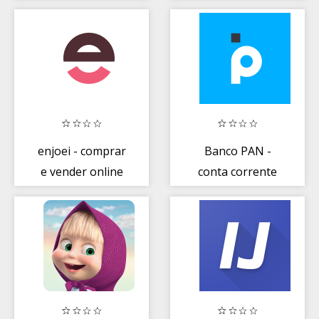
crédito
familiar
enjoei - comprar
Banco PAN -
e vender online
conta corrente
na black friday
com cartão de
crédito